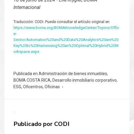
Internacional
Traducción: CODI. Puede consultar el artículo original en
https://www.boma.org/BOMAKnowledgeCenter/Topics/Offic
e-
Sector/Automation%20and%20Data%20Analytics%20are%20
Key%20to%20Harnessing%20an%20Optimal%20Hybrid%20W
orkspace.aspx
Publicada en
Administración de bienes inmuebles
,
BOMA COSTA RICA
,
Desarrollo inmobiliario corporativo
,
ESG
,
Oficentros
,
Oficinas
Publicado por
CODI